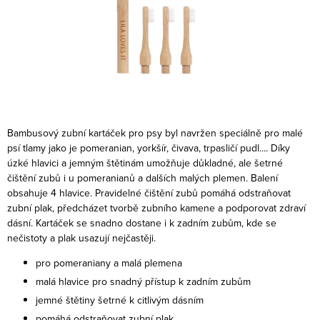
Bambusový zubní kartáček pro psy byl navržen speciálně pro malé
psí tlamy jako je pomeranian, yorkšír, čivava, trpasličí pudl.... Díky
úzké hlavici a jemným štětinám umožňuje důkladné, ale šetrné
čištění zubů i u pomeranianů a dalších malých plemen. Balení
obsahuje 4 hlavice.
Pravidelné čištění zubů pomáhá odstraňovat
zubní plak, předcházet tvorbě zubního kamene a podporovat zdraví
dásní. Kartáček se snadno dostane i k zadním zubům, kde se
nečistoty a plak usazují nejčastěji.
pro pomeraniany a malá plemena
malá hlavice pro snadný přístup k zadním zubům
jemné štětiny šetrné k citlivým dásním
pomáhá odstraňovat zubní plak