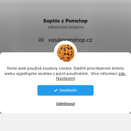
Z
á
Sophie z Pomshop
p
vas
@
pomshop.cz
a
t
í
Tento web používá soubory cookie. Dalším procházením tohoto
webu vyjadřujete souhlas s jejich používáním.. Více informací
zde
.
Nastavení
Instagram
Souhlasím
Informace pro vás
Odmítnout
Copyright 2026
Pomshop
. Všechna práva vyhrazena.
Vytvořil Shoptet