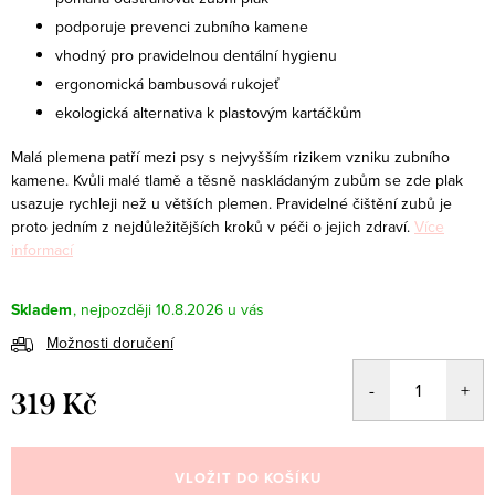
podporuje prevenci zubního kamene
vhodný pro pravidelnou dentální hygienu
ergonomická bambusová rukojeť
ekologická alternativa k plastovým kartáčkům
Malá plemena patří mezi psy s nejvyšším rizikem vzniku zubního
kamene. Kvůli malé tlamě a těsně naskládaným zubům se zde plak
usazuje rychleji než u větších plemen. Pravidelné čištění zubů je
proto jedním z nejdůležitějších kroků v péči o jejich zdraví.
Více
informací
Skladem
10.8.2026
Možnosti doručení
319 Kč
Měrná
cena:
VLOŽIT DO KOŠÍKU