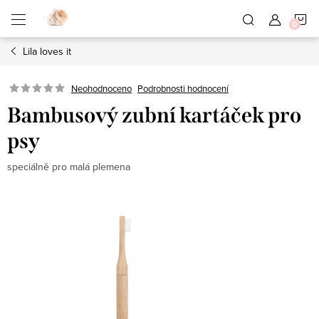
Přejít
N
na
obsah
Lila loves it
K
Neohodnoceno
Podrobnosti hodnocení
Bambusový zubní kartáček pro
psy
speciálně pro malá plemena