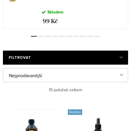
Skladem
99 Kč
FILTROVAT
V
Ř
Nejprodávanější
ý
a
Nejlevnější
15
položek celkem
p
z
i
e
Nejdražší
s
n
Novinka
Abecedně
p
í
r
p