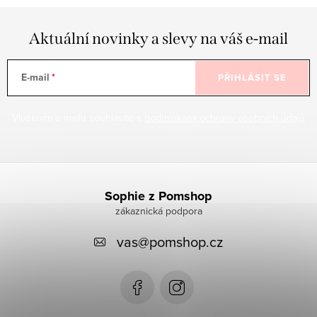
u
Aktuální novinky a slevy na váš e-mail
E-mail
PŘIHLÁSIT SE
Vložením e-mailu souhlasíte s
podmínkami ochrany osobních údajů
Z
á
Sophie z Pomshop
p
vas
@
pomshop.cz
a
t
í