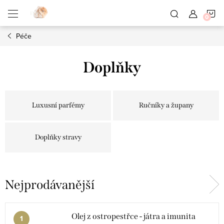
Přejít
N
na
obsah
Péče
K
Doplňky
Luxusní parfémy
Ručníky a župany
Doplňky stravy
Nejprodávanější
Olej z ostropestřce - játra a imunita