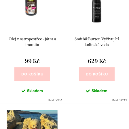
o
r
d
o
u
d
k
u
Olej z ostropestřce - játra a
Smith&Burton Vyživující
t
k
imunita
kolínská voda
ů
t
99 Kč
629 Kč
ů
DO KOŠÍKU
DO KOŠÍKU
Skladem
Skladem
Kód:
2951
Kód:
3033