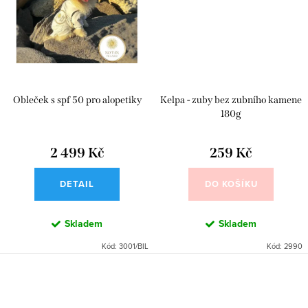
Obleček s spf 50 pro alopetiky
Kelpa - zuby bez zubního kamene
180g
2 499 Kč
259 Kč
DETAIL
DO KOŠÍKU
Skladem
Skladem
Kód:
3001/BIL
Kód:
2990