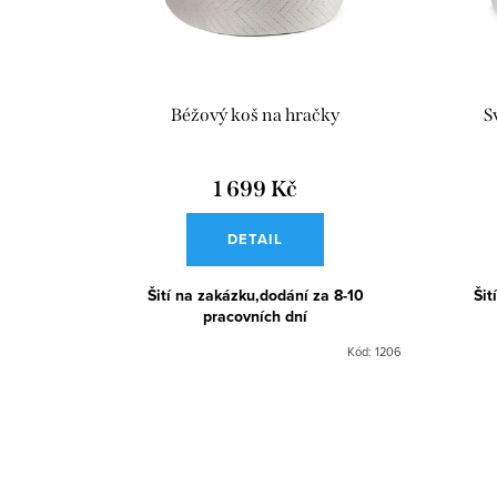
o
p
d
r
u
o
Béžový koš na hračky
S
k
d
t
u
1 699 Kč
ů
k
DETAIL
t
Šití na zakázku,dodání za 8-10
Šit
ů
pracovních dní
Kód:
1206