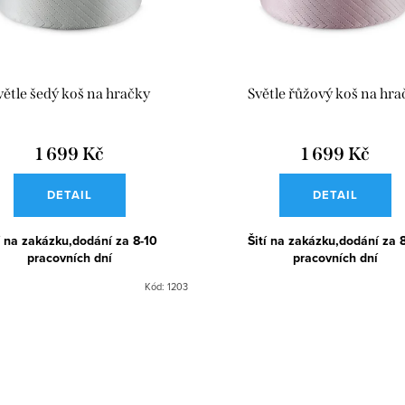
větle šedý koš na hračky
Světle řůžový koš na hra
1 699 Kč
1 699 Kč
DETAIL
DETAIL
í na zakázku,dodání za 8-10
Šití na zakázku,dodání za 
pracovních dní
pracovních dní
Kód:
1203