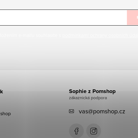
ložením e-mailu souhlasíte s
podmínkami ochrany osobních úda
Sophie z Pomshop
k
vas
@
pomshop.cz
shop