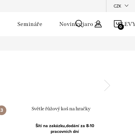
říběh - Pomshop
CZK
NÁKU
Semináře
Novinky jaro 26
SLEV
KOŠÍ
Světle řůžový koš na hračky
Šití na zakázku,dodání za 8-10
pracovních dní