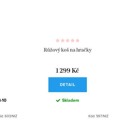
Růžový koš na hračky
1 299 Kč
DETAIL
8-10
Skladem
ód:
603/NIZ
Kód:
597/NIZ