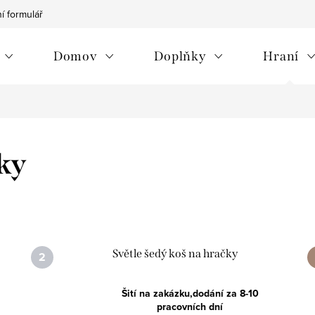
í formulář
Vrácení zboží/reklamace
Jak na nákup
Můj p
Domov
Doplňky
Hraní
ky
Světle šedý koš na hračky
Šití na zakázku,dodání za 8-10
pracovních dní