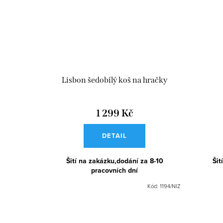
Lisbon šedobílý koš na hračky
1 299 Kč
DETAIL
Šití na zakázku,dodání za 8-10
Šit
pracovních dní
Kód:
1194/NIZ