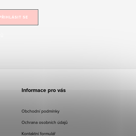
PŘIHLÁSIT SE
jů
Informace pro vás
Obchodní podmínky
Ochrana osobních údajů
Kontaktní formulář