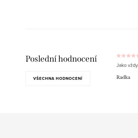
O
v
l
á
d
a
Poslední hodnocení
Jako vždy
c
í
Radka
VŠECHNA HODNOCENÍ
p
r
v
k
y
v