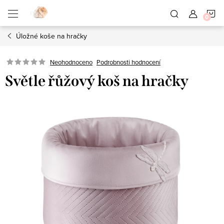
Přejít
N
na
obsah
Úložné koše na hračky
K
Neohodnoceno
Podrobnosti hodnocení
Světle řůžový koš na hračky