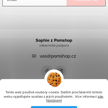
Vložením e-mailu souhlasíte s
podmínkami ochrany osobních údajů
Z
á
Sophie z Pomshop
p
vas
@
pomshop.cz
a
t
í
Instagram
Tento web používá soubory cookie. Dalším procházením tohoto
webu vyjadřujete souhlas s jejich používáním.. Více informací
zde
.
Nastavení
Informace pro vás