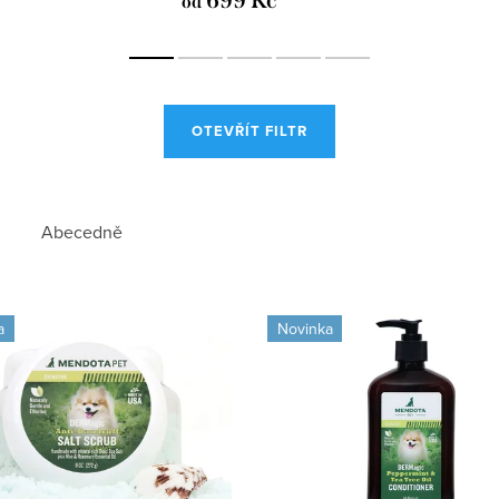
699 Kč
od
OTEVŘÍT FILTR
Abecedně
a
Novinka