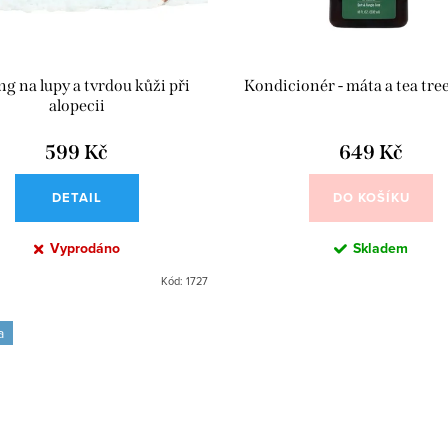
ng na lupy a tvrdou kůži při
Kondicionér - máta a tea tre
alopecii
599 Kč
649 Kč
DETAIL
DO KOŠÍKU
Vyprodáno
Skladem
Kód:
1727
a