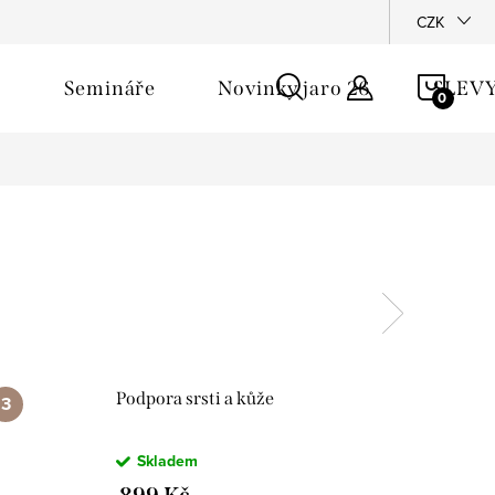
říběh - Pomshop
CZK
NÁKU
Semináře
Novinky jaro 26
SLEV
KOŠÍ
Podpora srsti a kůže
Skladem