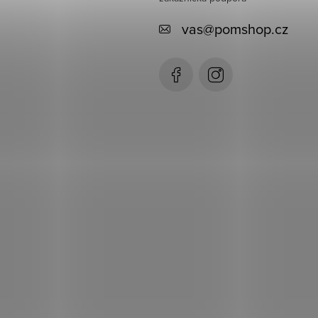
vas
@
pomshop.cz