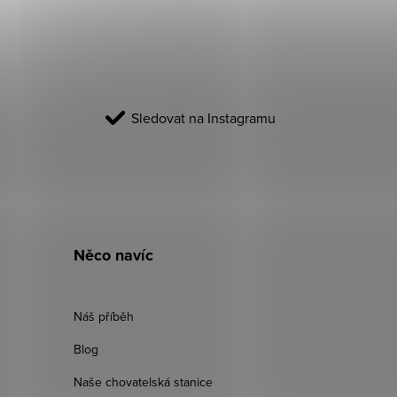
p
a
t
í
Sledovat na Instagramu
Něco navíc
Náš příběh
Blog
Naše chovatelská stanice