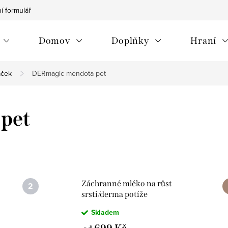
í formulář
Vrácení zboží/reklamace
Jak na nákup
Můj p
Domov
Doplňky
Hraní
aček
DERmagic mendota pet
pet
Záchranné mléko na růst
srsti/derma potíže
Skladem