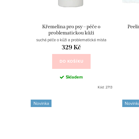
o
p
d
r
u
o
Křemelina pro psy – péče o
Peeli
problematickou kůži
k
d
suchá péče o kůži a problematická místa
t
u
329 Kč
ů
k
DO KOŠÍKU
t
Skladem
ů
Kód:
2713
Novinka
Novink