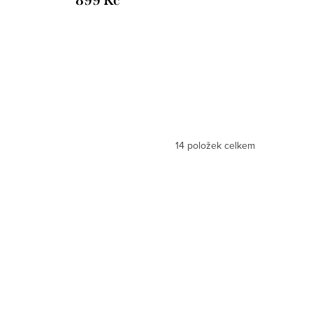
899 Kč
14
položek celkem