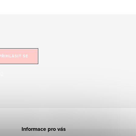
PŘIHLÁSIT SE
jů
Informace pro vás