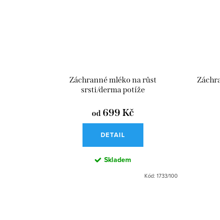
Záchranné mléko na růst
Záchra
srsti/derma potíže
699 Kč
od
DETAIL
Skladem
Kód:
1733/100