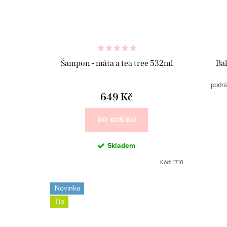
Šampon - máta a tea tree 532ml
Ba
podrá
649 Kč
DO KOŠÍKU
Skladem
Kód:
1710
Novinka
Tip