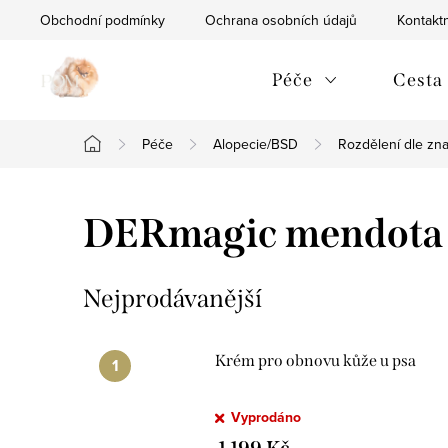
Přejít
Obchodní podmínky
Ochrana osobních údajů
Kontaktn
na
obsah
Péče
Cesta
Péče
Alopecie/BSD
Rozdělení dle zn
Domů
DERmagic mendota 
Nejprodávanější
Krém pro obnovu kůže u psa
Vyprodáno