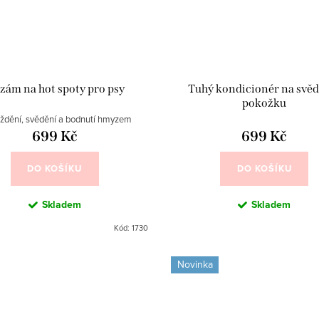
lzám na hot spoty pro psy
Tuhý kondicionér na svě
pokožku
ždění, svědění a bodnutí hmyzem
699 Kč
699 Kč
DO KOŠÍKU
DO KOŠÍKU
Skladem
Skladem
Kód:
1730
Novinka