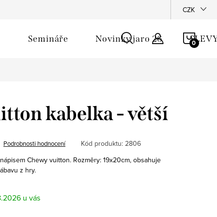
říběh - Pomshop
CZK
NÁKU
Semináře
Novinky jaro 26
SLEV
KOŠÍ
tton kabelka - větší
Kód produktu:
2806
Podrobnosti hodnocení
s nápisem Chewy vuitton. Rozměry: 19x20cm, obsahuje
zábavu z hry.
8.2026