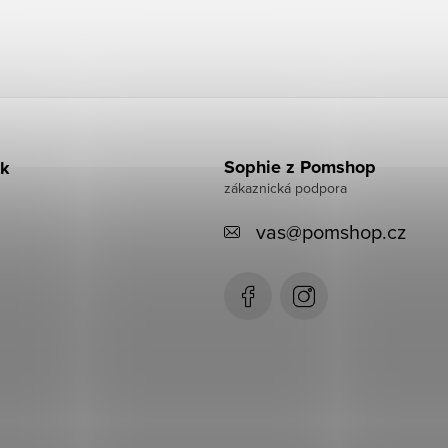
Sophie z Pomshop
k
vas
@
pomshop.cz