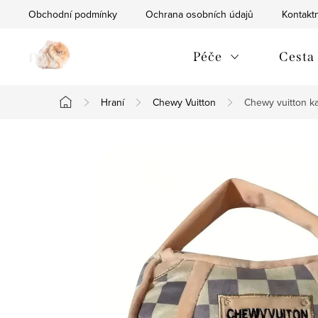
Přejít
Obchodní podmínky
Ochrana osobních údajů
Kontaktn
na
obsah
Péče
Cesta
Hraní
Chewy Vuitton
Chewy vuitton ka
Domů