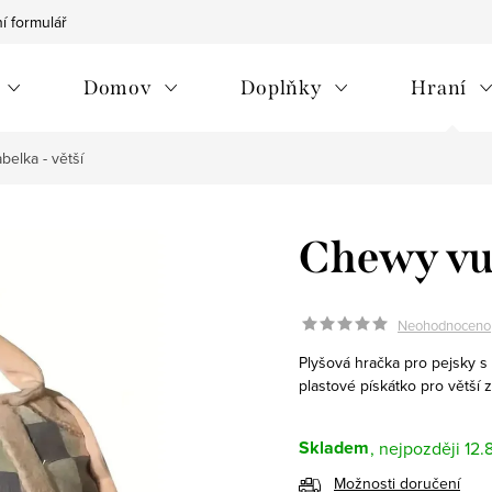
í formulář
Vrácení zboží/reklamace
Jak na nákup
Můj p
Domov
Doplňky
Hraní
belka - větší
Chewy vui
Neohodnoceno
Plyšová hračka pro pejsky 
plastové pískátko pro větší 
Skladem
12.
Možnosti doručení