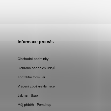
Informace pro vás
Obchodní podmínky
Ochrana osobních údajů
Kontaktní formulář
Vrácení zboží/reklamace
Jak na nákup
Můj příběh - Pomshop