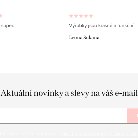
 super.
Výrobky jsou krasné a funkční
Leona Sukana
Aktuální novinky a slevy na váš e-mail
ložením e-mailu souhlasíte s
podmínkami ochrany osobních úda