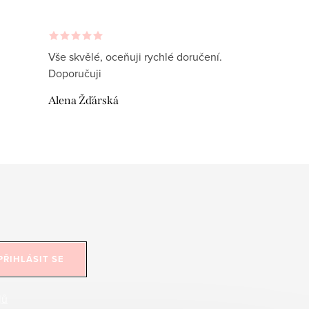
Vše skvělé, oceňuji rychlé doručení.
Doporučuji
Alena Žďárská
PŘIHLÁSIT SE
jů