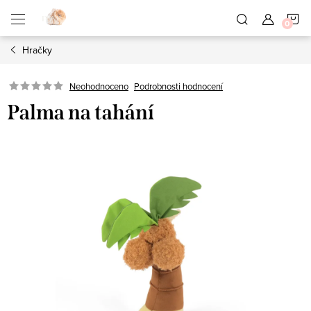
Přejít
N
na
obsah
Hračky
K
Neohodnoceno
Podrobnosti hodnocení
Palma na tahání