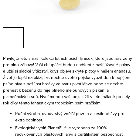
Přivítejte léto s naší kolekcí letních psích hraček, které jsou navrženy
pro plno zábavy! Vaši chlupáčci budou nadšení z naší úžasné palmy
a užijí si sladké vítězství, když objeví skryté plátky v našem ananasu.
Život je lepší na pláži, tak nechte svého pejska využít den k popíjení
psího piva z naší psí hračky ve tvaru pivní láhve nebo se nechte
přenést k bazénu do ráje plného melounových pískání a
plameňáckých snů. Nyní mohou vaši pejsci žít v letní náladě po celý
rok díky těmto fantastickým tropickým psím hračkám!
Ruční výroba, dvouvrstvý vnější povrch a zesílené švy pro
extra odolnost.
Ekologická výplň PlanetFill® je vyrobena ze 100%
recyklovaných plastových lahví s certifikátem bezpečnosti.