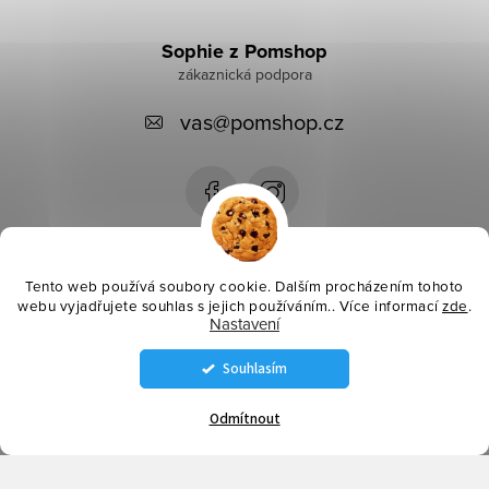
Z
á
Sophie z Pomshop
p
vas
@
pomshop.cz
a
t
í
Instagram
Tento web používá soubory cookie. Dalším procházením tohoto
webu vyjadřujete souhlas s jejich používáním.. Více informací
zde
.
Nastavení
Informace pro vás
Souhlasím
Copyright 2026
Pomshop
. Všechna práva vyhrazena.
Odmítnout
Vytvořil Shoptet