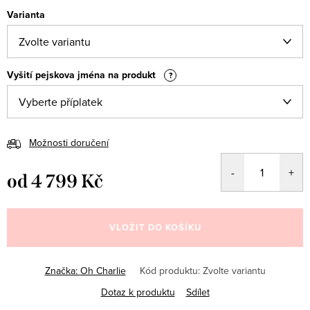
Varianta
Vyšití pejskova jména na produkt
?
Možnosti doručení
od
4 799 Kč
Měrná
cena:
VLOŽIT DO KOŠÍKU
Značka:
Oh Charlie
Kód produktu:
Zvolte variantu
Dotaz k produktu
Sdílet