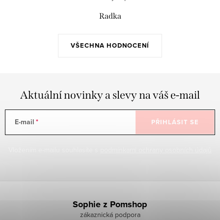
Radka
VŠECHNA HODNOCENÍ
Aktuální novinky a slevy na váš e-mail
E-mail
PŘIHLÁSIT SE
Vložením e-mailu souhlasíte s
podmínkami ochrany osobních údajů
Z
á
Sophie z Pomshop