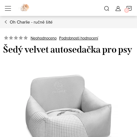
Přejít
N
na
obsah
Oh Charlie - ručně šité
K
Neohodnoceno
Podrobnosti hodnocení
Šedý velvet autosedačka pro psy