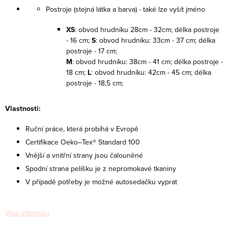
Postroje (stejná látka a barva) - také lze vyšít jméno
XS
: obvod hrudníku 28cm - 32cm; délka postroje
- 16 cm;
S
: obvod hrudníku: 33cm - 37 cm; délka
postroje - 17 cm;
M
: obvod hrudníku: 38cm - 41 cm; délka postroje -
18 cm;
L
: obvod hrudníku: 42cm - 45 cm; délka
postroje - 18,5 cm;
Vlastnosti:
Ruční práce, která probíhá v Evropě
Certifikace Oeko–Tex® Standard 100
Vnější a vnitřní strany jsou čalouněné
Spodní strana pelíšku je z nepromokavé tkaniny
V případě potřeby je možné autosedačku vyprat
Více informací