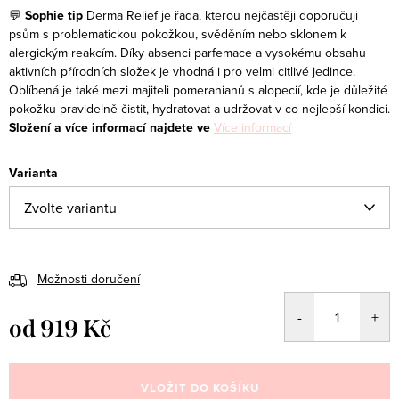
💬
Sophie tip
Derma Relief je řada, kterou nejčastěji doporučuji
psům s problematickou pokožkou, svěděním nebo sklonem k
alergickým reakcím. Díky absenci parfemace a vysokému obsahu
aktivních přírodních složek je vhodná i pro velmi citlivé jedince.
Oblíbená je také mezi majiteli pomeranianů s alopecií, kde je důležité
pokožku pravidelně čistit, hydratovat a udržovat v co nejlepší kondici.
Složení a více informací najdete ve
Více informací
Varianta
Možnosti doručení
od
919 Kč
Měrná
cena:
VLOŽIT DO KOŠÍKU