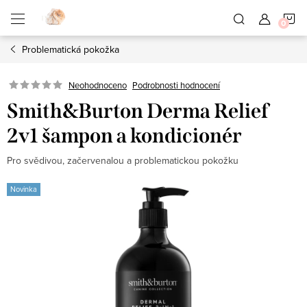
Přejít
N
na
obsah
Problematická pokožka
K
Neohodnoceno
Podrobnosti hodnocení
Smith&Burton Derma Relief
2v1 šampon a kondicionér
Pro svědivou, začervenalou a problematickou pokožku
Novinka