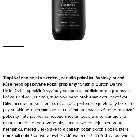
Trápí vašeho pejska svědění, zarudlá pokožka, šupinky, suchá
kůže nebo opakované kožní problémy?
Smith & Burton Derma
Relief 2v1 je speciálně vyvinutý šampon s kondicionérem pro psy a
kočky s citlivou, suchou, svědivou nebo problematickou pokožkou.
Díky mimořádně šetrnému složení bez parfemace je vhodný také pro
psy se sklony k alergiím, atopii a dalšími projevy citlivé nebo reaktivní
pokožky.
Tato jedinečná novozélandská receptura kombinuje sílu
manuka medu, pupalkového oleje, marulového oleje, aloe vera,
heřmánku, měsíčku lékařského a dalších botanických složek, které
pomáhají pokožku hydratovat, zklidňovat a chránit před vysušováním.