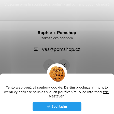
Vložením e-mailu souhlasíte s
podmínkami ochrany osobních údajů
Z
á
Sophie z Pomshop
p
vas
@
pomshop.cz
a
t
í
Instagram
Tento web používá soubory cookie. Dalším procházením tohoto
webu vyjadřujete souhlas s jejich používáním.. Více informací
zde
.
Nastavení
Informace pro vás
Souhlasím