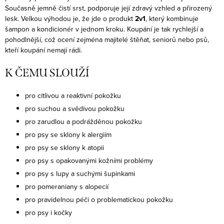
Současně jemně čistí srst, podporuje její zdravý vzhled a přirozený
lesk.
Velkou výhodou je, že jde o produkt
2v1
, který kombinuje
šampon a kondicionér v jednom kroku. Koupání je tak rychlejší a
pohodlnější, což ocení zejména majitelé štěňat, seniorů nebo psů,
kteří koupání nemají rádi.
K ČEMU SLOUŽÍ
pro citlivou a reaktivní pokožku
pro suchou a svědivou pokožku
pro zarudlou a podrážděnou pokožku
pro psy se sklony k alergiím
pro psy se sklony k atopii
pro psy s opakovanými kožními problémy
pro psy s lupy a suchými šupinkami
pro pomeraniany s alopecií
pro pravidelnou péči o problematickou pokožku
pro psy i kočky