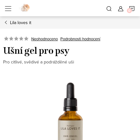
Přejít
N
na
obsah
Lila loves it
K
Neohodnoceno
Podrobnosti hodnocení
Ušní gel pro psy
Pro citlivé, svědivé a podrážděné uši