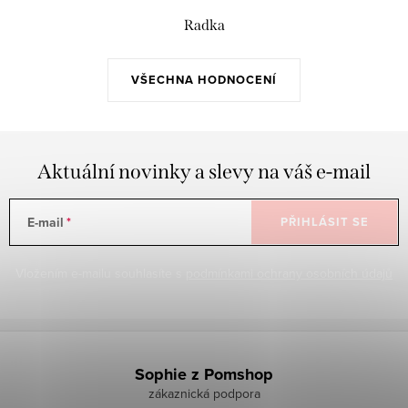
Radka
VŠECHNA HODNOCENÍ
Aktuální novinky a slevy na váš e-mail
E-mail
PŘIHLÁSIT SE
Vložením e-mailu souhlasíte s
podmínkami ochrany osobních údajů
Z
á
Sophie z Pomshop
p