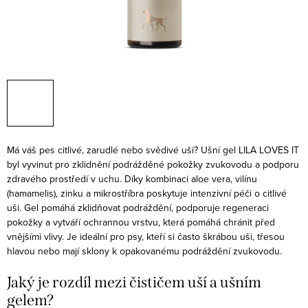
Má váš pes citlivé, zarudlé nebo svědivé uši? Ušní gel LILA LOVES IT
byl vyvinut pro zklidnění podrážděné pokožky zvukovodu a podporu
zdravého prostředí v uchu.
Díky kombinaci aloe vera, vilínu
(hamamelis), zinku a mikrostříbra poskytuje intenzivní péči o citlivé
uši. Gel pomáhá zklidňovat podráždění, podporuje regeneraci
pokožky a vytváří ochrannou vrstvu, která pomáhá chránit před
vnějšími vlivy.
Je ideální pro psy, kteří si často škrábou uši, třesou
hlavou nebo mají sklony k opakovanému podráždění zvukovodu.
Jaký je rozdíl mezi čističem uší a ušním
gelem?