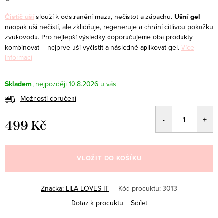
Čistič uší
slouží k odstranění mazu, nečistot a zápachu.
Ušní gel
naopak uši nečistí, ale zklidňuje, regeneruje a chrání citlivou pokožku
zvukovodu. Pro nejlepší výsledky doporučujeme oba produkty
kombinovat – nejprve uši vyčistit a následně aplikovat gel.
Více
informací
Skladem
10.8.2026
Možnosti doručení
499 Kč
Měrná
cena:
VLOŽIT DO KOŠÍKU
Značka:
LILA LOVES IT
Kód produktu:
3013
Dotaz k produktu
Sdílet