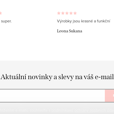
 super.
Výrobky jsou krasné a funkční
Leona Sukana
Aktuální novinky a slevy na váš e-mail
ložením e-mailu souhlasíte s
podmínkami ochrany osobních úda