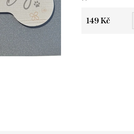
149 Kč
Měrná
cena: