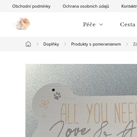
Přejít
Obchodní podmínky
Ochrana osobních údajů
Kontaktn
na
obsah
Péče
Cesta
Doplňky
Produkty s pomeranianem
Z
Domů