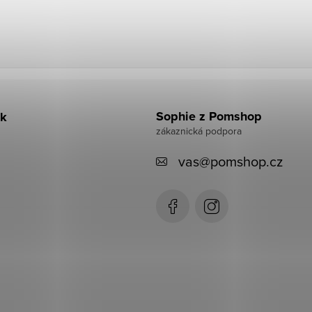
Sophie z Pomshop
k
vas
@
pomshop.cz