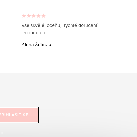
Vše skvělé, oceňuji rychlé doručení.
Doporučuji
Alena Žďárská
PŘIHLÁSIT SE
jů