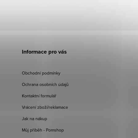
Informace pro vás
Obchodní podmínky
Ochrana osobních údajů
Kontaktní formulář
Vrácení zboží/reklamace
Jak na nákup
Můj příběh - Pomshop