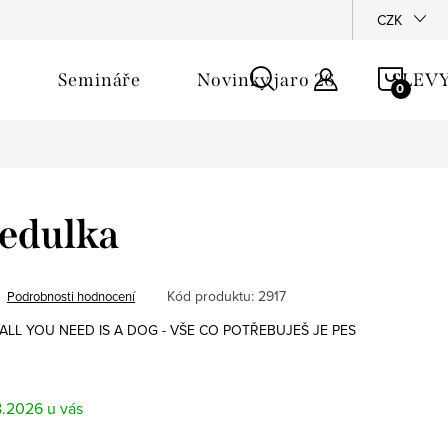
říběh - Pomshop
CZK
NÁKU
Semináře
Novinky jaro 26
SLEV
KOŠÍ
cedulka
Kód produktu:
2917
Podrobnosti hodnocení
m ALL YOU NEED IS A DOG - VŠE CO POTŘEBUJEŠ JE PES
8.2026