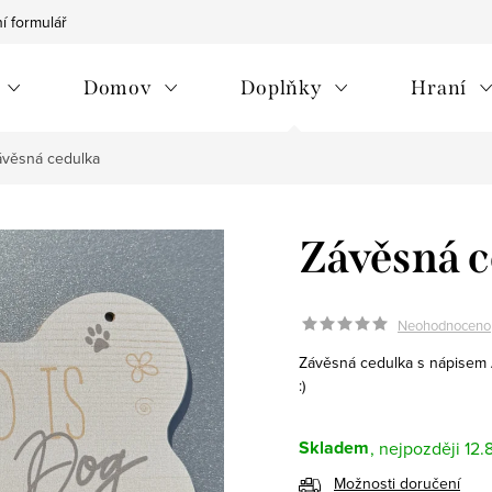
í formulář
Vrácení zboží/reklamace
Jak na nákup
Můj p
Domov
Doplňky
Hraní
ávěsná cedulka
Závěsná 
Neohodnoceno
Závěsná cedulka s nápise
:)
Skladem
12.
Možnosti doručení