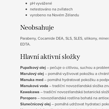
pH vyvážené
netestováno na zvířatech
vyrobeno na Novém Zélandu
Neobsahuje
Parabeny, Cocamide DEA, SLS, SLES, silikony, minerál
EDTA.
Hlavní aktivní složky
Pupalkový olej
– pečuje o citlivou, suchou a probl
Marulový olej
– pomáhá vyživovat pokožku a chránit
Manuka med
– pomáhá hydratovat pokožku a podpor
Manuková voda
– tradiční novozélandská složka zná
Kawakawa
– tradiční novozélandská botanická slož
Poroporo
– novozélandská rostlina bohatá na antiox
Slunečnicový olej
– pomáhá udržovat hydrataci poko