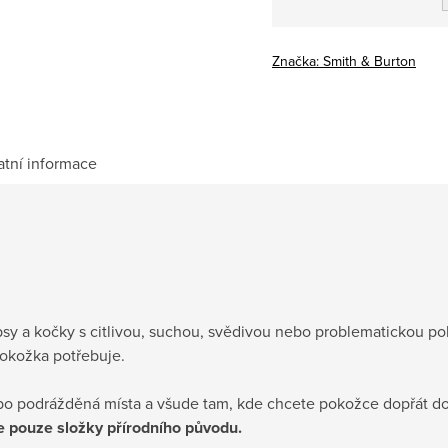
Měrná
cena:
Značka:
Smith & Burton
atní informace
psy a kočky s citlivou, suchou, svědivou nebo problematickou po
pokožka potřebuje.
bo podrážděná místa a všude tam, kde chcete pokožce dopřát d
 pouze složky přírodního původu.