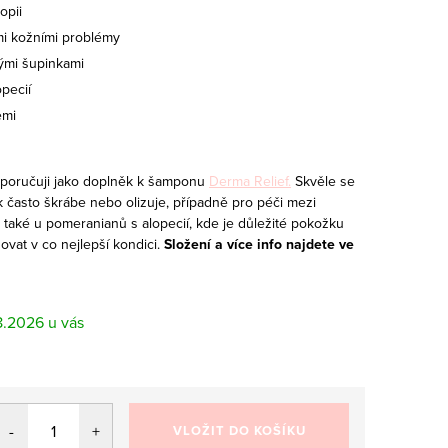
opii
i kožními problémy
ými šupinkami
pecií
emi
oporučuji jako doplněk k šamponu
Derma Relief.
Skvěle se
ek často škrábe nebo olizuje, případně pro péči mezi
 také u pomeranianů s alopecií, kde je důležité pokožku
ovat v co nejlepší kondici.
Složení a více info najdete ve
8.2026
VLOŽIT DO KOŠÍKU