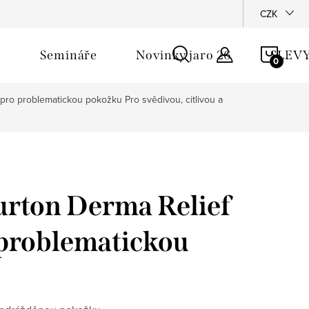
říběh - Pomshop
CZK
NÁKU
Semináře
Novinky jaro 26
SLEV
KOŠÍ
 pro problematickou pokožku
Pro svědivou, citlivou a
rton Derma Relief
 problematickou