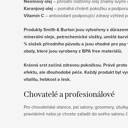
Neemový olej
– přírodní rostlinný olej známý svými
Karanjový olej
– pomáhá chránit pokožku a podporuje
Vitamín C
– antioxidant podporující zdravý vzhled po
Produkty Smith & Burton jsou vytvořeny s důrazem 
minerální oleje, petrochemické složky, umělá barvi
% složek přírodního původu a jsou vhodné pro psy 
obaly, které jsou vyrobeny z BPA free materiálů.
Krásná srst začíná zdravou pokožkou. Právě proto j
efektu, ale dlouhodobé péče. Každý produkt byl vyv
vitalitu, hebkost a lesk.
Chovatelé a profesionálové
Pro chovatelské stanice, psí salony, groomery, útulk
pravidelně nebo je chcete zařadit do svého salonu č