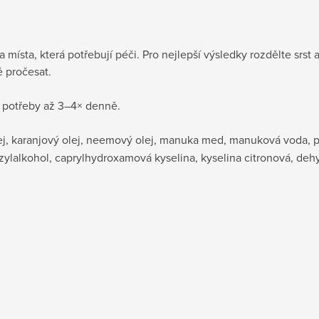
a místa, která potřebují péči. Pro nejlepší výsledky rozdělte srst 
ě pročesat.
e potřeby až 3–4× denně.
lej, karanjový olej, neemový olej, manuka med, manuková voda,
ylalkohol, caprylhydroxamová kyselina, kyselina citronová, deh