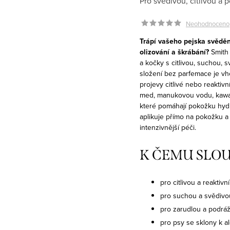
Pro svědivou, citlivou a
Neohodnoceno
Trápí vašeho pejska svěděn
olizování a škrábání?
Smith
a kočky s citlivou, suchou,
složení bez parfemace je vho
projevy citlivé nebo reaktivn
med, manukovou vodu, kawak
které pomáhají pokožku hydr
aplikuje přímo na pokožku a 
intenzivnější péči.
K ČEMU SLOU
pro citlivou a reaktiv
pro suchou a svědiv
pro zarudlou a podr
pro psy se sklony k al