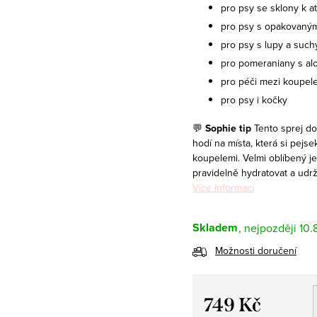
pro psy se sklony k at
pro psy s opakovaným
pro psy s lupy a such
pro pomeraniany s alo
pro péči mezi koupel
pro psy i kočky
💬
Sophie tip
Tento sprej d
hodí na místa, která si pejs
koupelemi. Velmi oblíbený je
pravidelně hydratovat a udrž
Více informací
Skladem
10.
Možnosti doručení
749 Kč