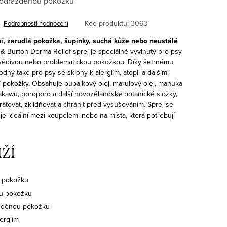
 podrážděnou pokožku
Kód produktu:
3063
Podrobnosti hodnocení
í, zarudlá pokožka, šupinky, suchá kůže nebo neustálé
 & Burton Derma Relief sprej je speciálně vyvinutý pro psy
 svědivou nebo problematickou pokožkou. Díky šetrnému
dný také pro psy se sklony k alergiím, atopii a dalšími
í pokožky.
Obsahuje pupalkový olej, marulový olej, manuka
awu, poroporo a další novozélandské botanické složky,
atovat, zklidňovat a chránit před vysušováním. Sprej se
je ideální mezi koupelemi nebo na místa, která potřebují
ŽÍ
ní pokožku
ou pokožku
ážděnou pokožku
ergiím