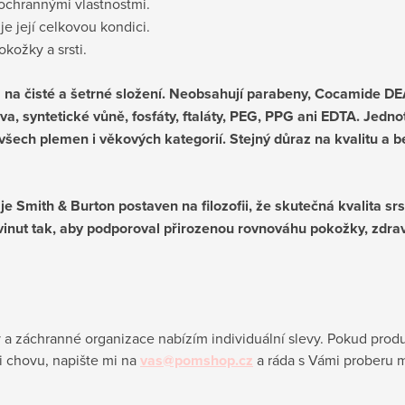
 ochrannými vlastnostmi.
 její celkovou kondici.
kožky a srsti.
na čisté a šetrné složení. Neobsahují parabeny, Cocamide DEA,
va, syntetické vůně, fosfáty, ftaláty, PEG, PPG ani EDTA. Jedn
všech plemen i věkových kategorií. Stejný důraz na kvalitu a 
e Smith & Burton postaven na filozofii, že skutečná kvalita sr
inut tak, aby podporoval přirozenou rovnováhu pokožky, zdravý
y a záchranné organizace nabízím individuální slevy.
Pokud produ
i chovu, napište mi na
vas@pomshop.cz
a ráda s Vámi proberu 