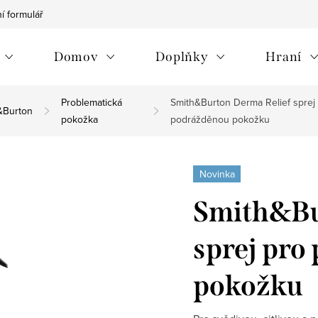
í formulář
Vrácení zboží/reklamace
Jak na nákup
Můj p
Domov
Doplňky
Hraní
Problematická
Smith&Burton Derma Relief sprej
&Burton
pokožka
podrážděnou pokožku
Novinka
Smith&Bu
sprej pro
pokožku