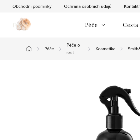
Přejít
Obchodní podmínky
Ochrana osobních údajů
Kontaktn
na
obsah
Péče
Cesta
Péče o
Péče
Kosmetika
Smith
Domů
srst