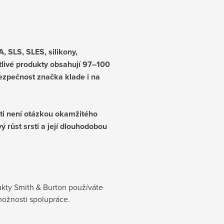
 SLS, SLES, silikony,
otlivé produkty obsahují 97–100
bezpečnost značka klade i na
sti není otázkou okamžitého
 růst srsti a její dlouhodobou
kty Smith & Burton používáte
možnosti spolupráce.