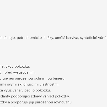
ní oleje, petrochemické složky, umělá barviva, syntetické vůně, f
ematickou pokožku.
 ji před vysušováním.
uje její přirozenou ochrannou bariéru.
má svými zklidňujícími vlastnostmi.
ka využívaná v péči o pokožku.
idanty podporující zdravý vzhled pokožky.
žky a podporuje její přirozenou rovnováhu.