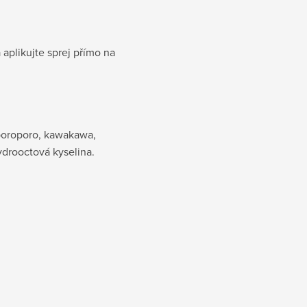
a aplikujte sprej přímo na
 poroporo, kawakawa,
ydrooctová kyselina.