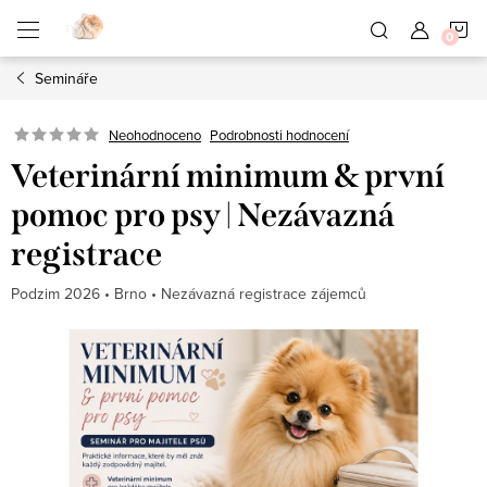
Přejít
N
na
obsah
Semináře
K
Neohodnoceno
Podrobnosti hodnocení
Veterinární minimum & první
pomoc pro psy | Nezávazná
registrace
Podzim 2026 • Brno • Nezávazná registrace zájemců