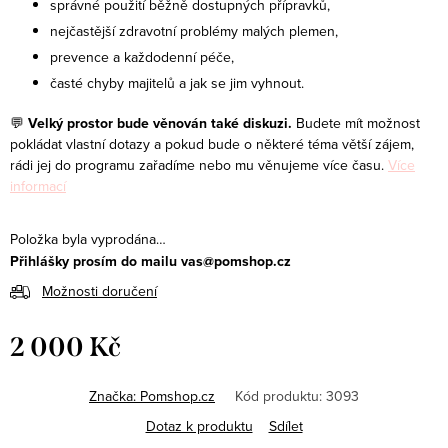
správné použití běžně dostupných přípravků,
nejčastější zdravotní problémy malých plemen,
prevence a každodenní péče,
časté chyby majitelů a jak se jim vyhnout.
💬
Velký prostor bude věnován také diskuzi.
Budete mít možnost
pokládat vlastní dotazy a pokud bude o některé téma větší zájem,
rádi jej do programu zařadíme nebo mu věnujeme více času.
Více
informací
Položka byla vyprodána…
Přihlášky prosím do mailu vas@pomshop.cz
Možnosti doručení
2 000 Kč
Měrná
cena:
Značka:
Pomshop.cz
Kód produktu:
3093
Dotaz k produktu
Sdílet