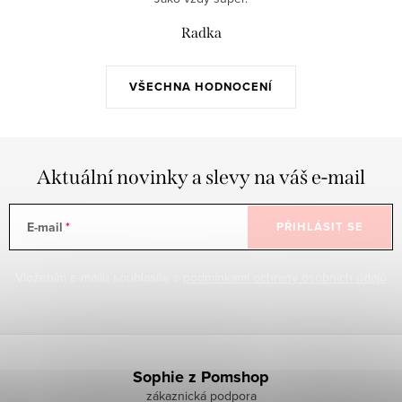
Radka
VŠECHNA HODNOCENÍ
Aktuální novinky a slevy na váš e-mail
E-mail
PŘIHLÁSIT SE
Vložením e-mailu souhlasíte s
podmínkami ochrany osobních údajů
Z
á
Sophie z Pomshop