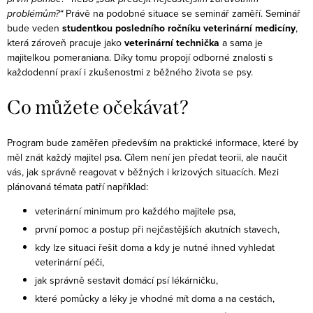
problémům?“
Právě na podobné situace se seminář zaměří.
Seminář
bude veden
studentkou posledního ročníku veterinární medicíny
,
která zároveň pracuje jako
veterinární technička
a sama je
majitelkou pomeraniana. Díky tomu propojí odborné znalosti s
každodenní praxí i zkušenostmi z běžného života se psy.
Co můžete očekávat?
Program bude zaměřen především na praktické informace, které by
měl znát každý majitel psa. Cílem není jen předat teorii, ale naučit
vás, jak správně reagovat v běžných i krizových situacích.
Mezi
plánovaná témata patří například:
veterinární minimum pro každého majitele psa,
první pomoc a postup při nejčastějších akutních stavech,
kdy lze situaci řešit doma a kdy je nutné ihned vyhledat
veterinární péči,
jak správně sestavit domácí psí lékárničku,
které pomůcky a léky je vhodné mít doma a na cestách,