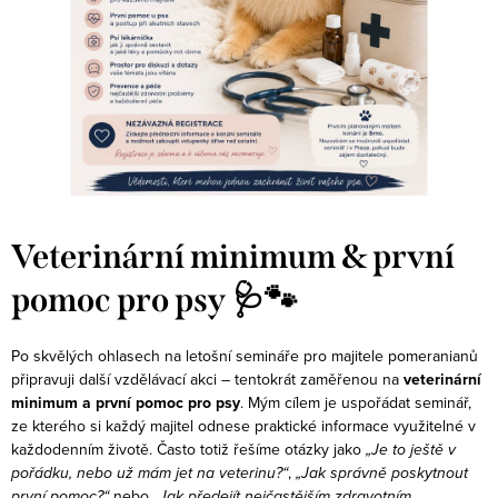
Veterinární minimum & první
pomoc pro psy 🩺🐾
Po skvělých ohlasech na letošní semináře pro majitele pomeranianů
připravuji další vzdělávací akci – tentokrát zaměřenou na
veterinární
minimum a první pomoc pro psy
.
Mým cílem je uspořádat seminář,
ze kterého si každý majitel odnese praktické informace využitelné v
každodenním životě. Často totiž řešíme otázky jako
„Je to ještě v
pořádku, nebo už mám jet na veterinu?“
,
„Jak správně poskytnout
první pomoc?“
nebo
„Jak předejít nejčastějším zdravotním