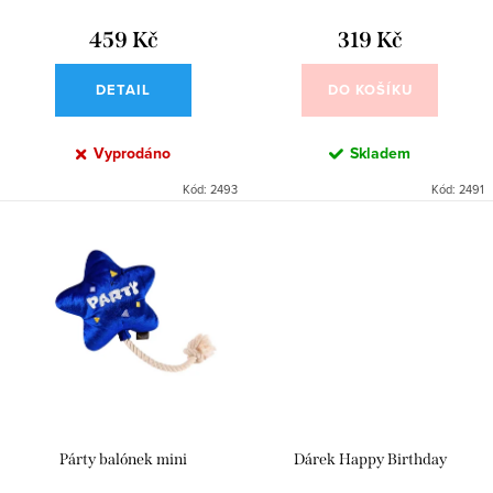
ů
t
459 Kč
319 Kč
ů
DETAIL
DO KOŠÍKU
Vyprodáno
Skladem
Kód:
2493
Kód:
2491
Párty balónek mini
Dárek Happy Birthday