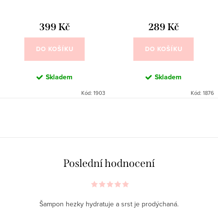
399 Kč
289 Kč
DO KOŠÍKU
DO KOŠÍKU
Skladem
Skladem
Kód:
1903
Kód:
1876
O
v
l
á
Poslední hodnocení
d
a
c
Šampon hezky hydratuje a srst je prodýchaná.
í