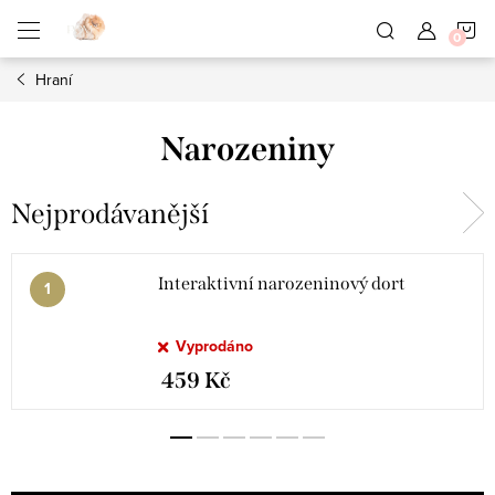
Přejít
N
na
obsah
Hraní
K
Narozeniny
Nejprodávanější
Interaktivní narozeninový dort
Vyprodáno
459 Kč