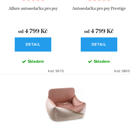
k
u
Allure autosedačka pro psy
Autosedačka pro psy Prestige
t
k
ů
t
4 799 Kč
4 799 Kč
od
od
ů
DETAIL
DETAIL
Skladem
Skladem
Kód:
567/S
Kód:
585/S