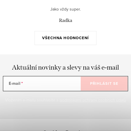
c
Jako vždy super.
í
p
Radka
r
v
VŠECHNA HODNOCENÍ
k
y
v
ý
Aktuální novinky a slevy na váš e-mail
p
i
E-mail
PŘIHLÁSIT SE
s
u
Vložením e-mailu souhlasíte s
podmínkami ochrany osobních údajů
Z