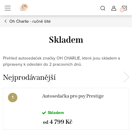
Přejít
N
na
obsah
Oh Charlie - ručně šité
K
Skladem
Přehled autosedaček značky OH CHARLIE, které jsou skladem a
připraveny k odeslání do 2 pracovních dnů.
Nejprodávanější
Autosedačka pro psy Prestige
Skladem
4 799 Kč
od