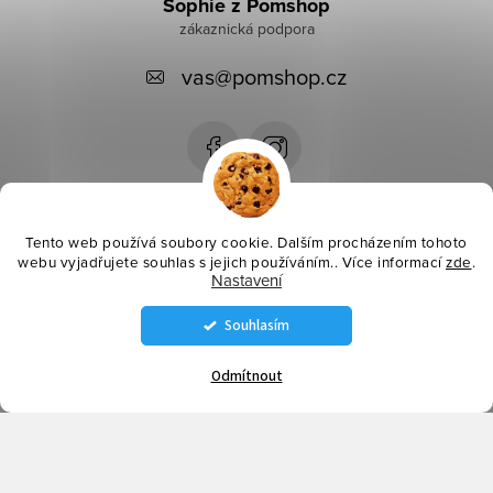
á
Sophie z Pomshop
p
vas
@
pomshop.cz
a
t
í
Instagram
Tento web používá soubory cookie. Dalším procházením tohoto
webu vyjadřujete souhlas s jejich používáním.. Více informací
zde
.
Nastavení
Informace pro vás
Souhlasím
Copyright 2026
Pomshop
. Všechna práva vyhrazena.
Odmítnout
Vytvořil Shoptet
Odstoupit od smlouvy