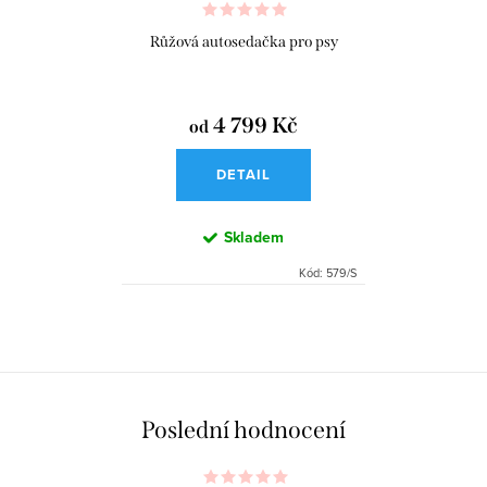
Růžová autosedačka pro psy
4 799 Kč
od
DETAIL
Skladem
Kód:
579/S
O
v
l
á
Poslední hodnocení
d
a