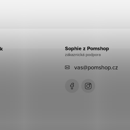
Sophie z Pomshop
k
vas
@
pomshop.cz