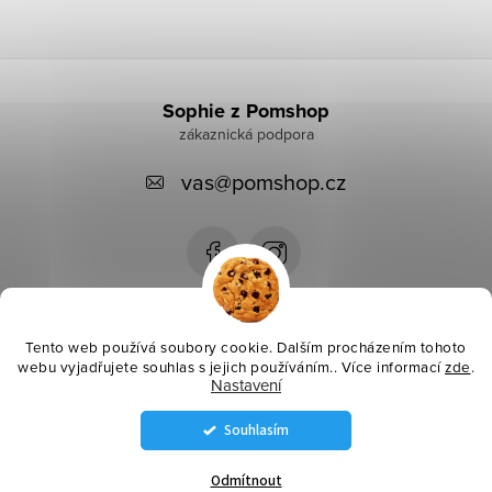
Z
á
Sophie z Pomshop
p
vas
@
pomshop.cz
a
t
í
Instagram
Tento web používá soubory cookie. Dalším procházením tohoto
webu vyjadřujete souhlas s jejich používáním.. Více informací
zde
.
Nastavení
Informace pro vás
Souhlasím
Copyright 2026
Pomshop
. Všechna práva vyhrazena.
Odmítnout