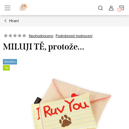
Přejít
N
na
obsah
Hraní
K
Neohodnoceno
Podrobnosti hodnocení
MILUJI TĚ, protože...
Novinka
Tip