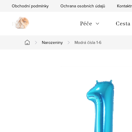
Přejít
Obchodní podmínky
Ochrana osobních údajů
Kontaktn
na
obsah
Péče
Cesta
Narozeniny
Modrá čísla 1-6
Domů