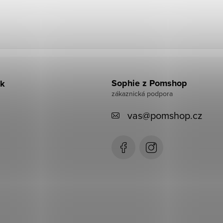
Sophie z Pomshop
k
vas
@
pomshop.cz