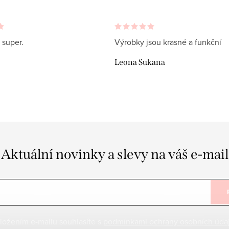
 super.
Výrobky jsou krasné a funkční
Leona Sukana
Aktuální novinky a slevy na váš e-mail
ložením e-mailu souhlasíte s
podmínkami ochrany osobních úda