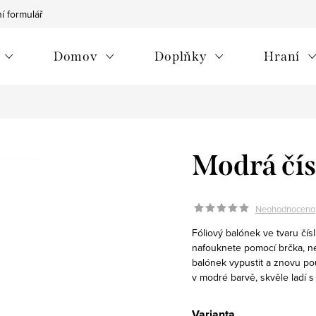
í formulář
Vrácení zboží/reklamace
Jak na nákup
Můj p
Domov
Doplňky
Hraní
Modrá čís
Neohodnoceno
Fóliový balónek ve tvaru čís
nafouknete pomocí brčka, n
balónek vypustit a znovu pou
v modré barvě, skvěle ladí s
Varianta