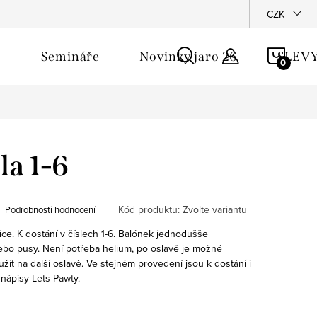
říběh - Pomshop
CZK
NÁKU
Semináře
Novinky jaro 26
SLEV
KOŠÍ
la 1-6
Kód produktu:
Zvolte variantu
Podrobnosti hodnocení
lice. K dostání v číslech 1-6. Balónek jednodušše
ebo pusy. Není potřeba helium, po oslavě je možné
žít na další oslavě. Ve stejném provedení jsou k dostání i
 nápisy Lets Pawty.