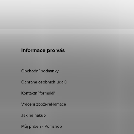
Informace pro vás
Obchodní podmínky
Ochrana osobních údajů
Kontaktní formulář
Vrácení zboží/reklamace
Jak na nákup
Můj příběh - Pomshop