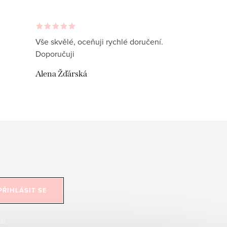
Vše skvělé, oceňuji rychlé doručení.
Doporučuji
Alena Žďárská
PŘIHLÁSIT SE
jů